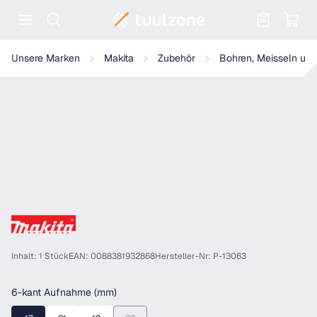
Warenkorb enthält 0 Positionen. Der
Makita Flachmeißel, Breite 24mm - Länge 450mm - 17mm 6-kant 
Unsere Marken
Makita
Zubehör
Bohren, Meisseln und
Inhalt: 1 Stück
EAN: 0088381932868
Hersteller-Nr: P-13063
auswählen
6-kant Aufnahme (mm)