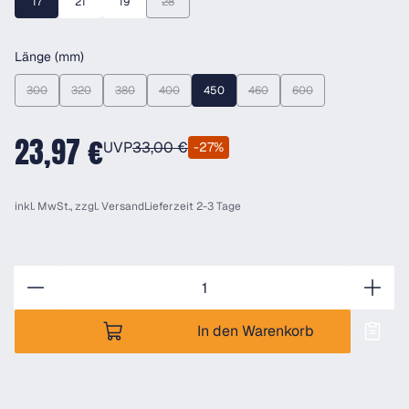
17
21
19
28
(Diese Option ist zurzeit nicht verfügbar.)
auswählen
Länge (mm)
300
320
380
400
450
460
600
(Diese Option ist zurzeit nicht verfügbar.)
(Diese Option ist zurzeit nicht verfügbar.)
(Diese Option ist zurzeit nicht verfügbar.)
(Diese Option ist zurzeit nicht verfügbar.)
(Diese Option ist zurzeit nicht ver
(Diese Option ist zurzei
23,97 €
UVP
33,00 €
-27%
inkl. MwSt., zzgl.
Versand
Lieferzeit 2-3 Tage
Anzahl
In den Warenkorb