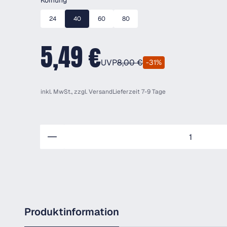
Körnung
24
40
60
80
5,49 €
UVP
8,00 €
-31%
inkl. MwSt., zzgl.
Versand
Lieferzeit 7-9 Tage
Anzahl
Produktinformation