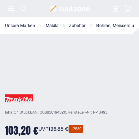
Warenkorb enthält 0 Positionen. Der
Makita Breitmeißel, Breite 115mm - Länge 400mm - 30mm 6-kant 
Unsere Marken
Makita
Zubehör
Bohren, Meisseln und
Inhalt: 1 Stück
EAN: 0088381943215
Hersteller-Nr: P-13493
103,20 €
UVP
136,85 €
-25%