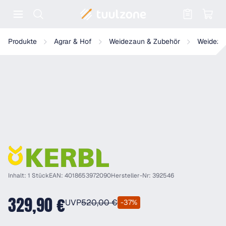
Warenkorb enthält 0 Positionen. Der
Kerbl TITAN Ni 16000 Weidezaungerät
Produkte
Agrar & Hof
Weidezaun & Zubehör
Weideza
Inhalt: 1 Stück
EAN: 4018653972090
Hersteller-Nr: 392546
329,90 €
UVP
520,00 €
-37%