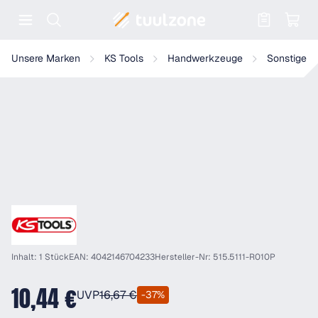
Warenkorb enthält 0 Positionen. Der
KS Tools Ventilstift für Abzug
Unsere Marken
KS Tools
Handwerkzeuge
Sonstiges
Inhalt: 1 Stück
EAN: 4042146704233
Hersteller-Nr: 515.5111-R010P
10,44 €
UVP
16,67 €
-37%