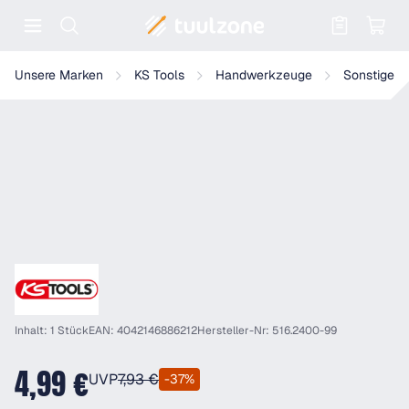
Warenkorb enthält 0 Positionen. Der
KS Tools Kunststoff-Leerkoffer für 516.2400
Unsere Marken
KS Tools
Handwerkzeuge
Sonstiges
Inhalt: 1 Stück
EAN: 4042146886212
Hersteller-Nr: 516.2400-99
4,99 €
UVP
7,93 €
-37%