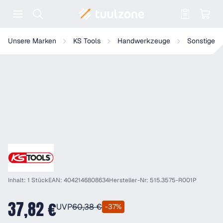
Warenkorb enthält 0 Positionen. Der
KS Tools Kartuschenrohr 400ml
Unsere Marken
KS Tools
Handwerkzeuge
Sonstiges
Inhalt: 1 Stück
EAN: 4042146808634
Hersteller-Nr: 515.3575-R001P
37,82 €
UVP
60,38 €
-37%