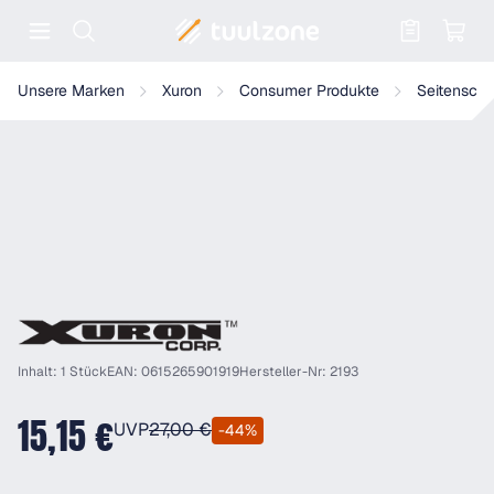
Warenkorb enthält 0 Positionen. Der
Xuron 2193 Hartdraht-/Federstahldrahtschneider
Unsere Marken
Xuron
Consumer Produkte
Seitenschn
Inhalt: 1 Stück
EAN: 0615265901919
Hersteller-Nr: 2193
15,15 €
UVP
27,00 €
-44%