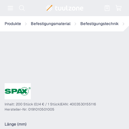
Warenkorb enthält 0 Positionen. Der
SPAX Senkmultikopf T-Star Plus T20 Teilgewinde WIROX, 200 Stü
Produkte
Befestigungsmaterial
Befestigungstechnik
Inhalt: 200 Stück (0,14 € / 1 Stück)
EAN: 4003530155116
Hersteller-Nr: 0191010501005
auswählen
Länge (mm)