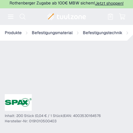
Rothenberger Zugabe ab 100€ MBW sichern!
Jetzt shoppen!
Warenkorb enthält 0 Positionen. Der
SPAX Senkmultikopf T-Star Plus T20 Teilgewinde WIROX, 200 Stü
Produkte
Befestigungsmaterial
Befestigungstechnik
Inhalt: 200 Stück (0,04 € / 1 Stück)
EAN: 4003530164576
Hersteller-Nr: 0191010500403