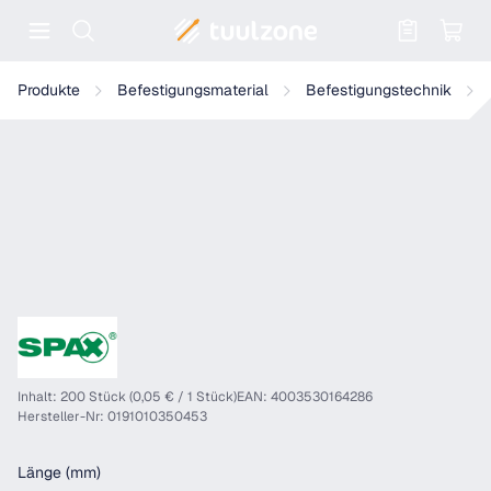
Warenkorb enthält 0 Positionen. Der
SPAX Senkmultikopf T-Star Plus T20 Teilgewinde WIROX, 200 Stü
Produkte
Befestigungsmaterial
Befestigungstechnik
Inhalt: 200 Stück (0,05 € / 1 Stück)
EAN: 4003530164286
Hersteller-Nr: 0191010350453
auswählen
Länge (mm)