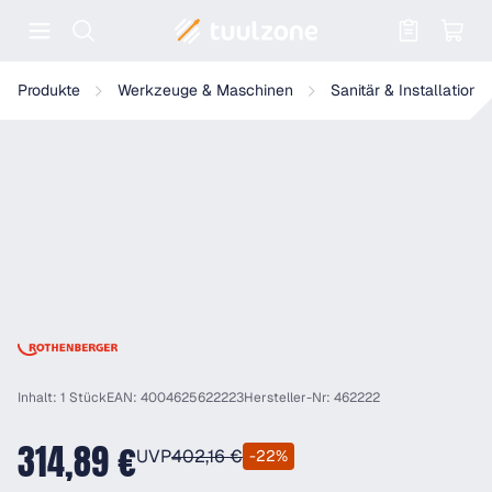
Warenkorb enthält 0 Positionen. Der
Rothenberger Standard Biegezange, 90°, 22mm, mit Schlitten
Produkte
Werkzeuge & Maschinen
Sanitär & Installation
Inhalt: 1 Stück
EAN: 4004625622223
Hersteller-Nr: 462222
314,89 €
UVP
402,16 €
-22%