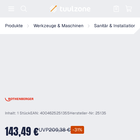
Warenkorb enthält 0 Positionen. Der
Rothenberger Standard Biegezange, 180°, 15mm
Produkte
Werkzeuge & Maschinen
Sanitär & Installation
Inhalt: 1 Stück
EAN: 4004625251355
Hersteller-Nr: 25135
143,49 €
UVP
209,38 €
-31%