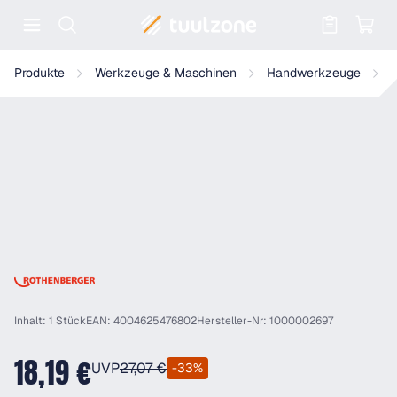
Warenkorb enthält 0 Positionen. Der
Rothenberger ROGRIP M 7" mit 1K Handgriffen
Produkte
Werkzeuge & Maschinen
Handwerkzeuge
Inhalt: 1 Stück
EAN: 4004625476802
Hersteller-Nr: 1000002697
18,19 €
UVP
27,07 €
-33%