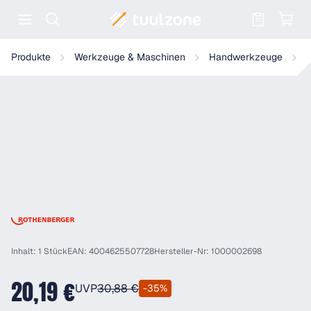
Warenkorb enthält 0 Positionen. Der
Rothenberger ROGRIP M 7" 2K mit Kunststoffgriffen
Produkte
Werkzeuge & Maschinen
Handwerkzeuge
Inhalt: 1 Stück
EAN: 4004625507728
Hersteller-Nr: 1000002698
20,19 €
UVP
30,88 €
-35%