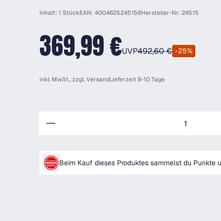
Inhalt: 1 Stück
EAN: 4004625245156
Hersteller-Nr: 24515
369,99 €
UVP
492,60 €
-25%
inkl. MwSt., zzgl.
Versand
Lieferzeit 8-10 Tage
Anzahl
Beim Kauf dieses Produktes sammelst du Punkte un