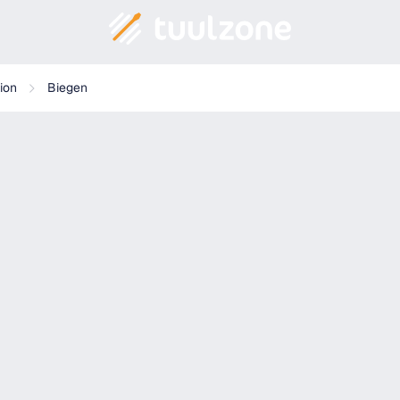
stange
tion
Biegen