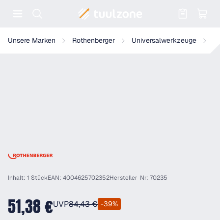
Warenkorb enthält 0 Positionen. Der
Rothenberger Ketten-Rohrzange, 4", R/L
Unsere Marken
Rothenberger
Universalwerkzeuge
K
Inhalt: 1 Stück
EAN: 4004625702352
Hersteller-Nr: 70235
51,38 €
UVP
84,43 €
-39%