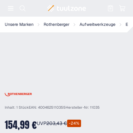
Warenkorb enthält 0 Positionen. Der
Rothenberger Expanderkopf 35x1,6=1.3/8" Standard
Unsere Marken
Rothenberger
Aufweitwerkzeuge
Exp
Inhalt: 1 Stück
EAN: 4004625110355
Hersteller-Nr: 11035
154,99 €
UVP
203,43 €
-24%