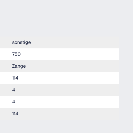
sonstige
750
Zange
114
4
4
114