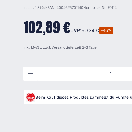
Inhalt: 1 Stück
EAN: 4004625701140
Hersteller-Nr: 70114
102,89 €
UVP
190,34 €
-46%
inkl. MwSt., zzgl.
Versand
Lieferzeit 2-3 Tage
Anzahl
Beim Kauf dieses Produktes sammelst du Punkte un