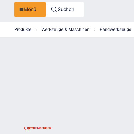
Menü
Suchen
Rothenberger Eckrohrzange, 90°, 4"
Produkte
Werkzeuge & Maschinen
Handwerkzeuge