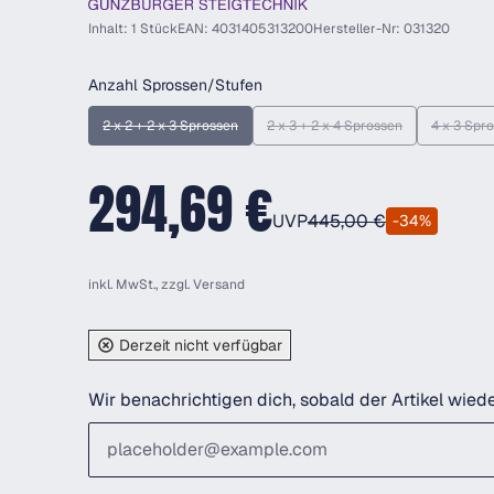
Inhalt: 1 Stück
EAN: 4031405313200
Hersteller-Nr: 031320
auswählen
Anzahl Sprossen/Stufen
2 x 2 + 2 x 3 Sprossen
2 x 3 + 2 x 4 Sprossen
4 x 3 Spr
(Diese Option ist zurzeit nicht verfügbar.)
(Diese Option ist zurzeit nich
(Di
294,69 €
UVP
445,00 €
-34%
inkl. MwSt., zzgl.
Versand
Derzeit nicht verfügbar
Wir benachrichtigen dich, sobald der Artikel wiede