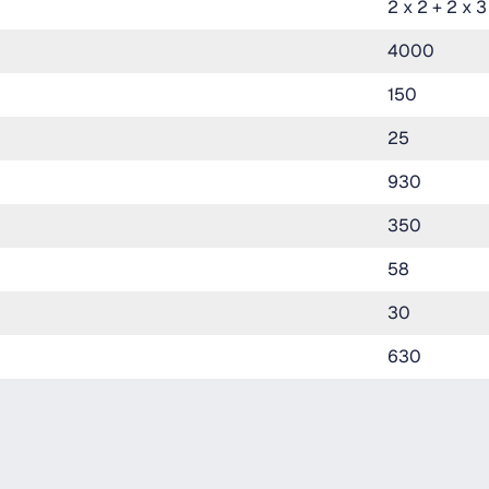
2 x 2 + 2 x 
4000
150
25
930
350
58
30
630