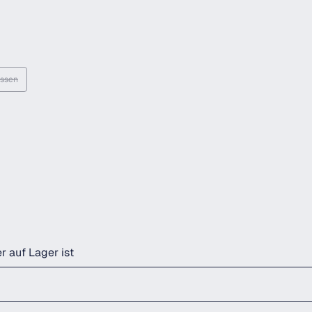
ossen
t verfügbar.)
ese Option ist zurzeit nicht verfügbar.)
r auf Lager ist