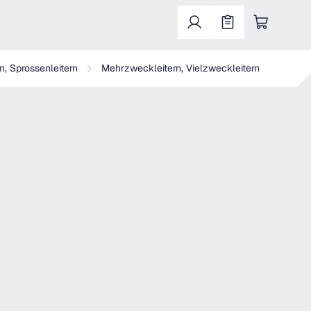
Warenkorb enthält 0 Positionen. Der Gesa
n, Sprossenleitern
Mehrzweckleitern, Vielzweckleitern