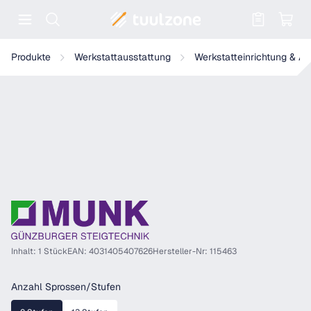
Warenkorb enthält 0 Positionen. Der
Munk Stufen-Teleskopleiter Prime Line
Produkte
Werkstattausstattung
Werkstatteinrichtung & A
Inhalt: 1 Stück
EAN: 4031405407626
Hersteller-Nr: 115463
auswählen
Anzahl Sprossen/Stufen