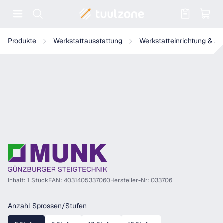
Warenkorb enthält 0 Positionen. Der
Munk Stufen-Anlegeleiter Holz ohne Traverse
Produkte
Werkstattausstattung
Werkstatteinrichtung & A
Inhalt: 1 Stück
EAN: 4031405337060
Hersteller-Nr: 033706
auswählen
Anzahl Sprossen/Stufen