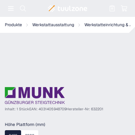
Warenkorb enthält 0 Positionen. Der
Munk Stützteil für Baukastensystem Laufsteganlage
Produkte
Werkstattausstattung
Werkstatteinrichtung & A
Inhalt: 1 Stück
EAN: 4031405948709
Hersteller-Nr: 632201
auswählen
Höhe Plattform (mm)