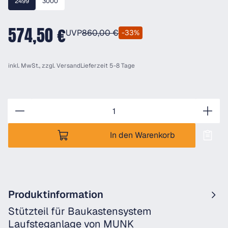
2499
3000
574,50 €
UVP
860,00 €
-33%
inkl. MwSt., zzgl.
Versand
Lieferzeit 5-8 Tage
Anzahl
In den Warenkorb
Produktinformation
Stützteil für Baukastensystem
Laufsteganlage von MUNK