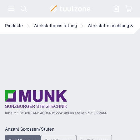
Warenkorb enthält 0 Positionen. Der
Munk Sprossen-Seilzugleiter 3-teilig mit nivello®-Traverse
Produkte
Werkstattausstattung
Werkstatteinrichtung & A
Inhalt: 1 Stück
EAN: 4031405224148
Hersteller-Nr: 022414
auswählen
Anzahl Sprossen/Stufen