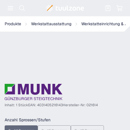
Warenkorb enthält 0 Positionen. Der
Munk Sprossen-Seilzugleiter 3-teilig mit Standard-Traverse
Produkte
Werkstattausstattung
Werkstatteinrichtung & A
Inhalt: 1 Stück
EAN: 4031405216143
Hersteller-Nr: 021614
auswählen
Anzahl Sprossen/Stufen