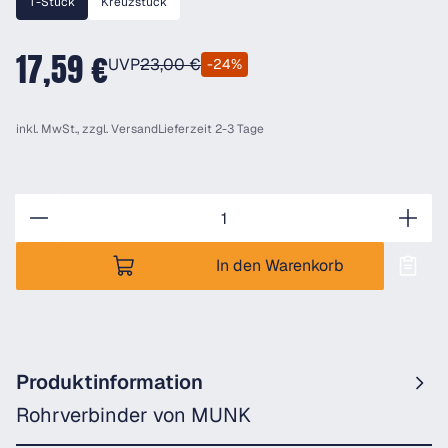
T-Stück
Kreuzstück
17,59 €
UVP
23,00 €
-24%
inkl. MwSt., zzgl.
Versand
Lieferzeit 2-3 Tage
Anzahl
In den Warenkorb
Produktinformation
Rohrverbinder von MUNK