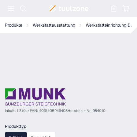
Warenkorb enthält 0 Positionen. Der
Munk Rohrverbinder
Produkte
Werkstattausstattung
Werkstatteinrichtung & A
Inhalt: 1 Stück
EAN: 4031405946408
Hersteller-Nr: 984010
auswählen
Produkttyp