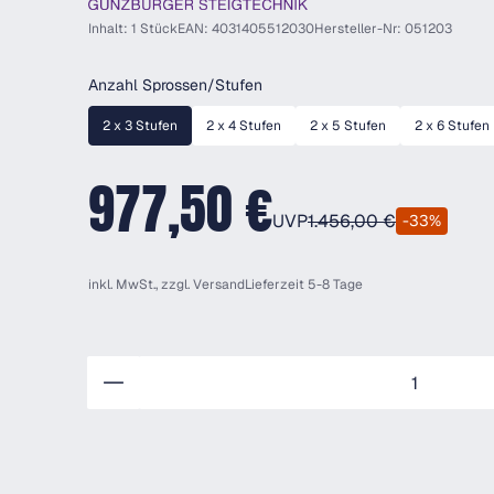
Inhalt: 1 Stück
EAN: 4031405512030
Hersteller-Nr: 051203
auswählen
Anzahl Sprossen/Stufen
2 x 3 Stufen
2 x 4 Stufen
2 x 5 Stufen
2 x 6 Stufen
977,50 €
UVP
1.456,00 €
-33%
inkl. MwSt., zzgl.
Versand
Lieferzeit 5-8 Tage
Anzahl