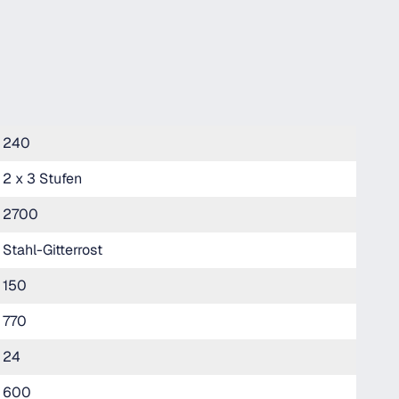
240
2 x 3 Stufen
2700
Stahl-Gitterrost
150
770
24
600