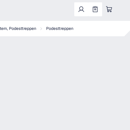
Warenkorb enthält 0 Positionen. Der Gesa
itern, Podesttreppen
Podesttreppen