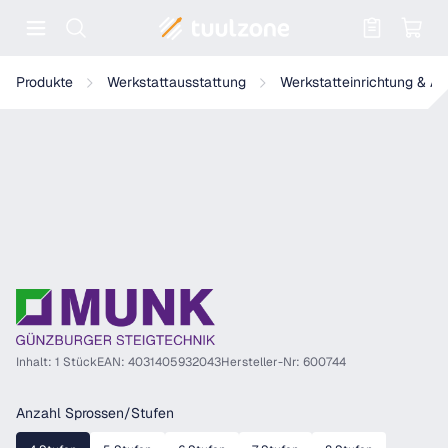
Warenkorb enthält 0 Positionen. Der
Munk Plattformtreppe fahrbar 60° Stufenbreite 1000 mm
Produkte
Werkstattausstattung
Werkstatteinrichtung & A
Inhalt: 1 Stück
EAN: 4031405932043
Hersteller-Nr: 600744
auswählen
Anzahl Sprossen/Stufen