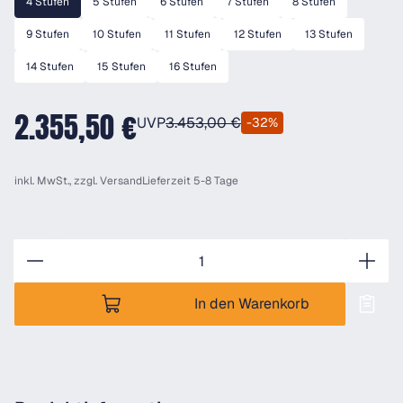
4 Stufen
5 Stufen
6 Stufen
7 Stufen
8 Stufen
9 Stufen
10 Stufen
11 Stufen
12 Stufen
13 Stufen
14 Stufen
15 Stufen
16 Stufen
2.355,50 €
UVP
3.453,00 €
-32%
inkl. MwSt., zzgl.
Versand
Lieferzeit 5-8 Tage
Anzahl
In den Warenkorb