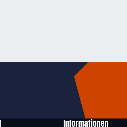
usive
halten.
t
Informationen