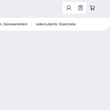
Warenkorb enthält 0 Positionen. Der Gesa
n, Sprossenleitern
Leiterzubehör, Ersatzteile