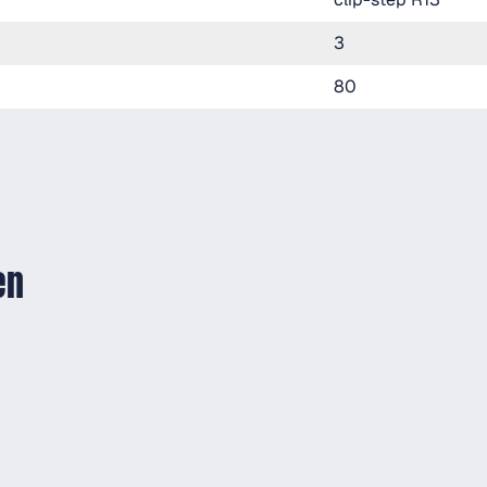
3
80
en