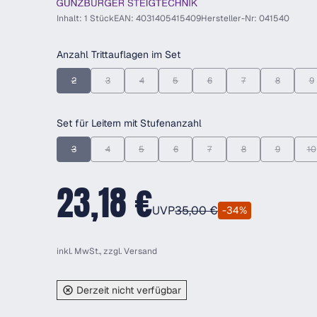
Inhalt: 1 Stück
EAN: 4031405415409
Hersteller-Nr: 041540
auswählen
Anzahl Trittauflagen im Set
2
3
4
5
6
7
8
9
(Diese Option ist zurzeit nicht verfügbar.)
(Diese Option ist zurzeit nicht verfügbar.)
(Diese Option ist zurzeit nicht verfügbar.)
(Diese Option ist zurzeit nicht verfügbar.
(Diese Option ist zurzeit nicht 
(Diese Option ist zurz
(Diese Optio
(D
auswählen
Set für Leitern mit Stufenanzahl
3
4
5
6
7
8
9
10
(Diese Option ist zurzeit nicht verfügbar.)
(Diese Option ist zurzeit nicht verfügbar.)
(Diese Option ist zurzeit nicht verfügbar.)
(Diese Option ist zurzeit nicht verfügbar.
(Diese Option ist zurzeit nicht 
(Diese Option ist zurz
(Diese Optio
(D
23,18 €
UVP
35,00 €
-34%
inkl. MwSt., zzgl.
Versand
Derzeit nicht verfügbar