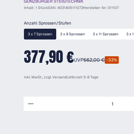
Inhalt: 1 Stück
EAN: 4031405111073
Hersteller-Nr: 011107
auswählen
Anzahl Sprossen/Stufen
3 x 7 Sprossen
3 x 9 Sprossen
3 x 11 Sprossen
3 x 
377,90 €
UVP
562,00 €
-33%
inkl. MwSt., zzgl.
Versand
Lieferzeit 5-8 Tage
Anzahl