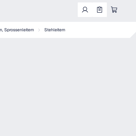
Warenkorb enthält 0 Positionen. Der Gesa
n, Sprossenleitern
Stehleitern