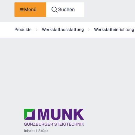
Menü
Suchen
Munk Mehrzügige Steigleiter mit Rückenschutz (Bau) Aluminiu
Produkte
Werkstattausstattung
Werkstatteinrichtun
Inhalt: 1 Stück