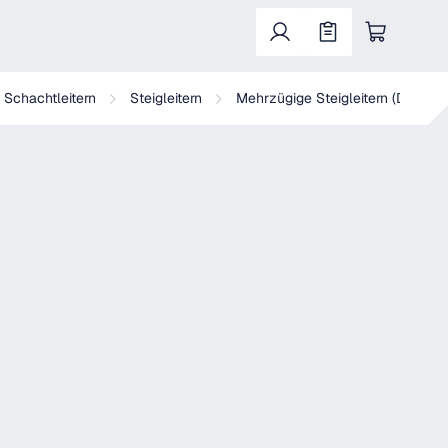
Warenkorb enthält 0 Positionen. Der Gesa
, Schachtleitern
Steigleitern
Mehrzügige Steigleitern (DIN 187