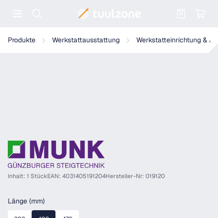
Warenkorb enthält 0 Positionen. Der
Munk Lochsprosse Edelstahl V4A
Produkte
Werkstattausstattung
Werkstatteinrichtung & A
Inhalt: 1 Stück
EAN: 4031405191204
Hersteller-Nr: 019120
auswählen
Länge (mm)