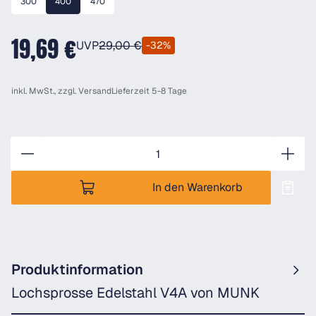
300
400
470
19,69 €
UVP
29,00 €
-32%
inkl. MwSt., zzgl.
Versand
Lieferzeit 5-8 Tage
Anzahl
In den Warenkorb
Produktinformation
Lochsprosse Edelstahl V4A von MUNK