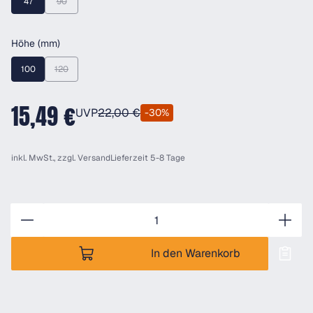
47
90
(Diese Option ist zurzeit nicht verfügbar.)
auswählen
Höhe (mm)
100
120
(Diese Option ist zurzeit nicht verfügbar.)
15,49 €
UVP
22,00 €
-30%
inkl. MwSt., zzgl.
Versand
Lieferzeit 5-8 Tage
Anzahl
In den Warenkorb