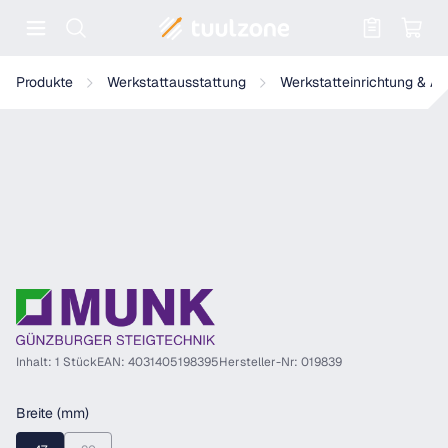
Warenkorb enthält 0 Positionen. Der
Munk Leiterwandhalter
Produkte
Werkstattausstattung
Werkstatteinrichtung & A
Inhalt: 1 Stück
EAN: 4031405198395
Hersteller-Nr: 019839
auswählen
Breite (mm)