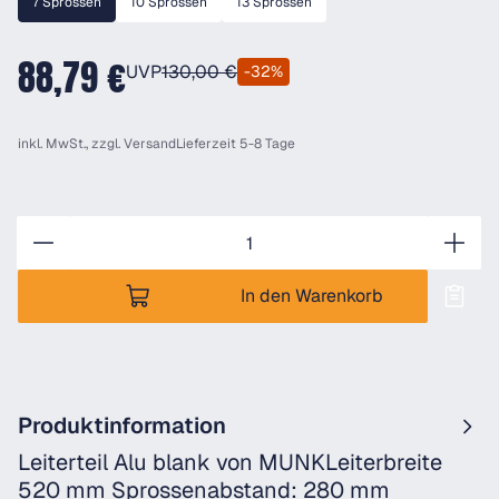
7 Sprossen
10 Sprossen
13 Sprossen
88,79 €
UVP
130,00 €
-32%
inkl. MwSt., zzgl.
Versand
Lieferzeit 5-8 Tage
Anzahl
In den Warenkorb
Produktinformation
Leiterteil Alu blank von MUNKLeiterbreite
520 mm Sprossenabstand: 280 mm