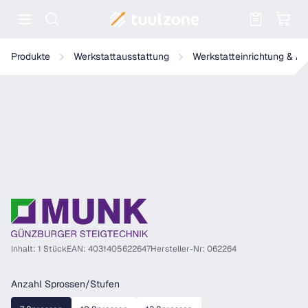
Warenkorb enthält 0 Positionen. Der
Munk Leiterteil Alu blank
Produkte
Werkstattausstattung
Werkstatteinrichtung & A
Inhalt: 1 Stück
EAN: 4031405622647
Hersteller-Nr: 062264
auswählen
Anzahl Sprossen/Stufen