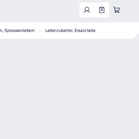
Warenkorb enthält 0 Positionen. Der Gesa
n, Sprossenleitern
Leiterzubehör, Ersatzteile