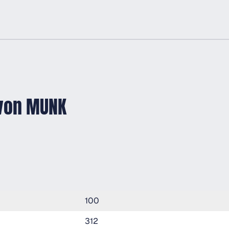
 von MUNK
100
312