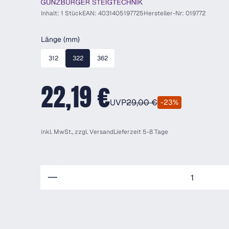
Inhalt: 1 Stück
EAN: 4031405197725
Hersteller-Nr: 019772
auswählen
Länge (mm)
312
322
362
22,19 €
UVP
29,00 €
-23%
inkl. MwSt., zzgl.
Versand
Lieferzeit 5-8 Tage
Anzahl