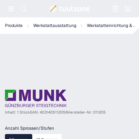
Warenkorb enthält 0 Positionen. Der
Munk Dachleiter Rotbraun
Produkte
Werkstattausstattung
Werkstatteinrichtung & A
Inhalt: 1 Stück
EAN: 4031405112056
Hersteller-Nr: 011205
auswählen
Anzahl Sprossen/Stufen