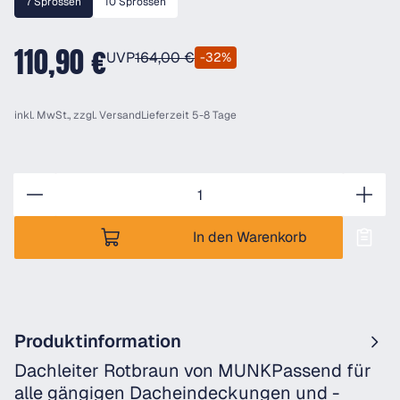
7 Sprossen
10 Sprossen
110,90 €
UVP
164,00 €
-32%
inkl. MwSt., zzgl.
Versand
Lieferzeit 5-8 Tage
Anzahl
In den Warenkorb
Produktinformation
Dachleiter Rotbraun von MUNKPassend für
alle gängigen Dacheindeckungen und -