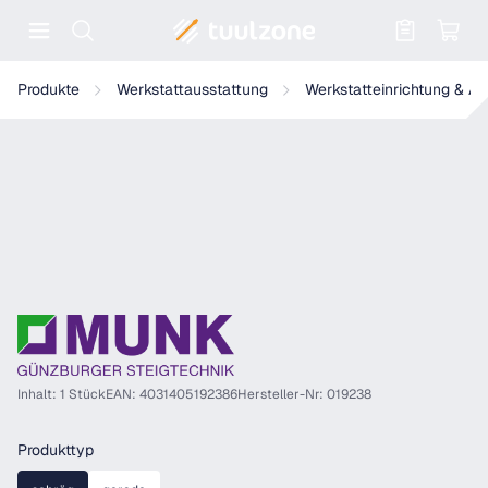
Warenkorb enthält 0 Positionen. Der
Munk Ausstiegsholm steckbar
Produkte
Werkstattausstattung
Werkstatteinrichtung & A
Inhalt: 1 Stück
EAN: 4031405192386
Hersteller-Nr: 019238
auswählen
Produkttyp