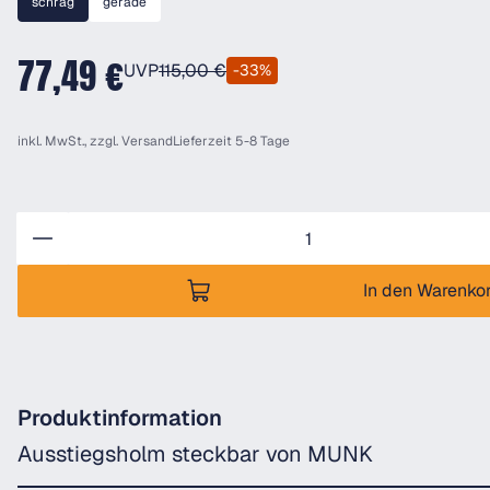
schräg
gerade
77,49 €
UVP
115,00 €
-33%
inkl. MwSt., zzgl.
Versand
Lieferzeit 5-8 Tage
Anzahl
In den Warenko
Produktinformation
Ausstiegsholm steckbar von MUNK