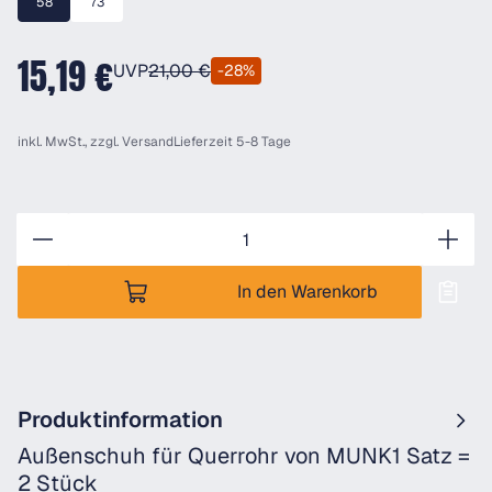
58
73
15,19 €
UVP
21,00 €
-28%
inkl. MwSt., zzgl.
Versand
Lieferzeit 5-8 Tage
Anzahl
In den Warenkorb
Produktinformation
Außenschuh für Querrohr von MUNK1 Satz =
2 Stück