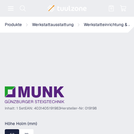
Warenkorb enthält 0 Positionen. Der
Munk Außenschuh für Querrohr
Produkte
Werkstattausstattung
Werkstatteinrichtung & A
Inhalt: 1 Set
EAN: 4031405191983
Hersteller-Nr: 019198
auswählen
Höhe Holm (mm)