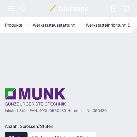
Warenkorb enthält 0 Positionen. Der
Munk Arbeitspodest fahrbar, Stufenbreite 600 mm, Stahl-Gitterrost
Produkte
Werkstattausstattung
Werkstatteinrichtung & A
Inhalt: 1 Stück
EAN: 4031405504301
Hersteller-Nr: 050430
auswählen
Anzahl Sprossen/Stufen