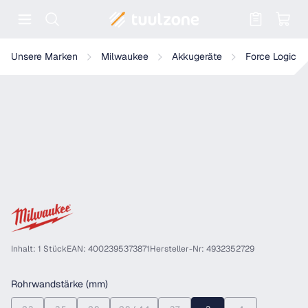
Warenkorb enthält 0 Positionen. Der
Milwaukee Expanderkopf PXPH
Unsere Marken
Milwaukee
Akkugeräte
Force Logic
Inhalt: 1 Stück
EAN: 4002395373871
Hersteller-Nr: 4932352729
auswählen
Rohrwandstärke (mm)