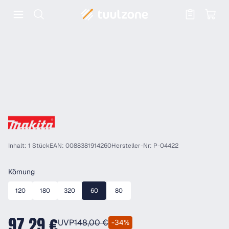
Warenkorb enthält 0 Positionen. Der
Inhalt: 1 Stück
EAN: 0088381914260
Hersteller-Nr: P-04422
auswählen
Körnung
120
180
320
60
80
97,29 €
UVP
148,00 €
-34%