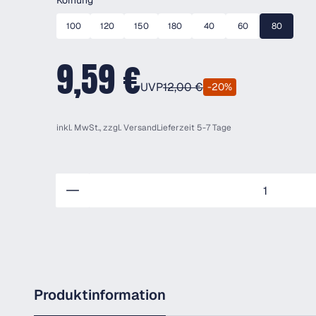
Körnung
100
120
150
180
40
60
80
9,59 €
UVP
12,00 €
-20%
inkl. MwSt., zzgl.
Versand
Lieferzeit 5-7 Tage
Anzahl
Produktinformation