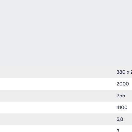
380 x 
2000
255
4100
6,8
3