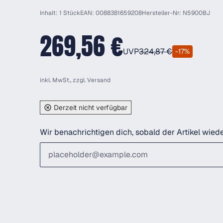
Inhalt: 1 Stück
EAN: 0088381659208
Hersteller-Nr: N5900BJ
269,56 €
UVP
324,87 €
-17%
inkl. MwSt., zzgl.
Versand
Derzeit nicht verfügbar
Wir benachrichtigen dich, sobald der Artikel wiede