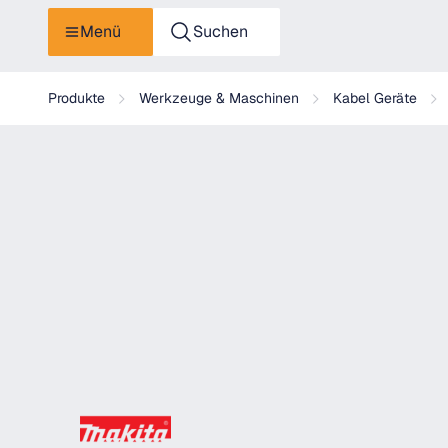
Menü
Suchen
Makita Handkreissäge - N5900BJ
Produkte
Werkzeuge & Maschinen
Kabel Geräte