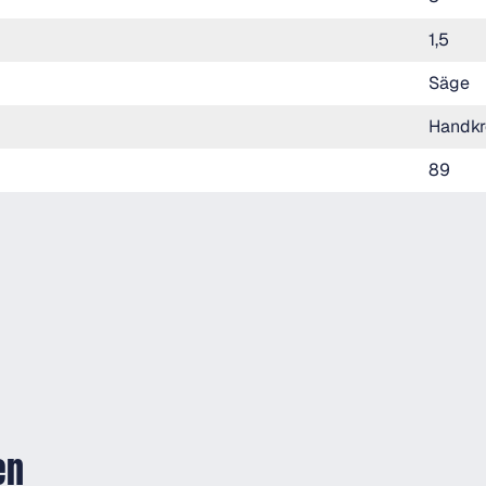
1,5
Säge
Handkr
89
en