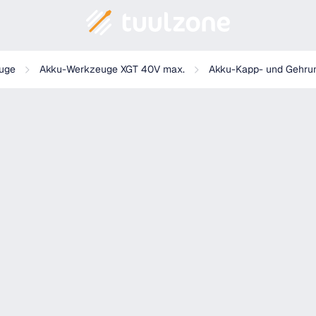
rät) inkl. AWS Funk-Adapter WUT01- LS002GZ01
uge
Akku-Werkzeuge XGT 40V max.
Akku-Kapp- und Gehru