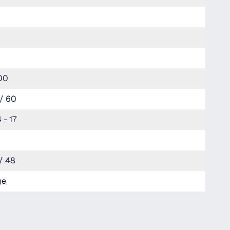
00
/ 60
 - 17
/ 48
ge