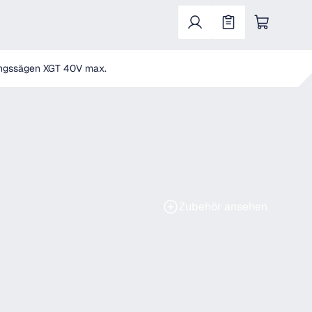
Warenkorb enthält 0 Positionen. Der Gesa
ngssägen XGT 40V max.
Zubehör ansehen