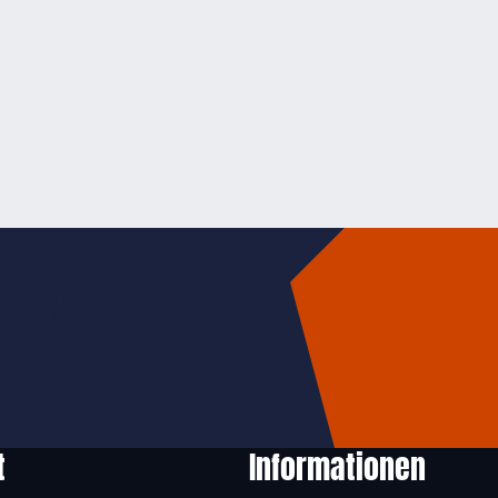
usive
halten.
t
Informationen