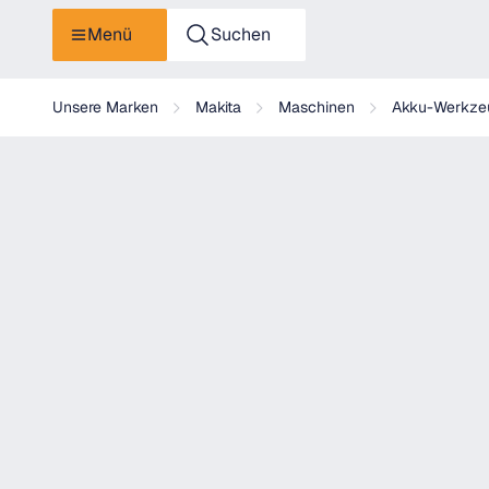
Menü
Suchen
Makita Akku-Kapp-Gehrungssäge 40V (ohne Akku, ohne Ladeg
Unsere Marken
Makita
Maschinen
Akku-Werkze