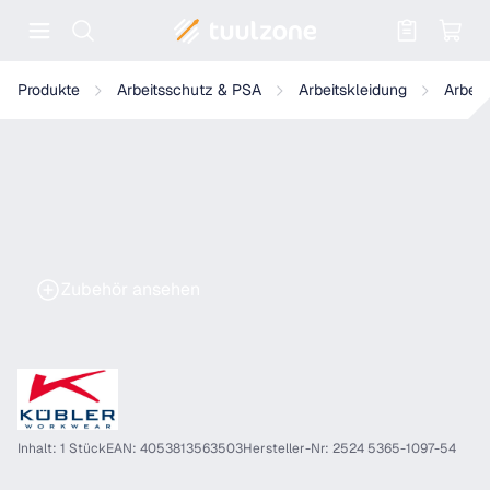
Warenkorb enthält 0 Positionen. Der
KÜBLER PULSSCHLAG Shorts
Produkte
Arbeitsschutz & PSA
Arbeitskleidung
Arbeit
Zubehör ansehen
Inhalt: 1 Stück
EAN: 4053813563503
Hersteller-Nr: 2524 5365-1097-54