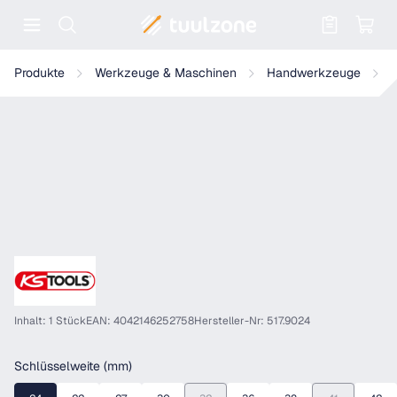
Warenkorb enthält 0 Positionen. Der
KS Tools Zugringschlüssel, gekröpft
Produkte
Werkzeuge & Maschinen
Handwerkzeuge
Inhalt: 1 Stück
EAN: 4042146252758
Hersteller-Nr: 517.9024
auswählen
Schlüsselweite (mm)