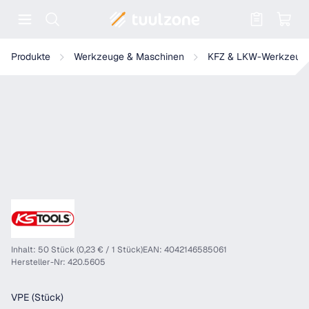
Warenkorb enthält 0 Positionen. Der
KS Tools Verbindungsclip, schwarz für Opel
Produkte
Werkzeuge & Maschinen
KFZ & LKW-Werkzeug
Inhalt: 50 Stück (0,23 € / 1 Stück)
EAN: 4042146585061
Hersteller-Nr: 420.5605
auswählen
VPE (Stück)