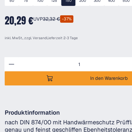
50
75
100
125
150
200
300
400
500
20,29 €
UVP
32,32 €
-37%
inkl. MwSt., zzgl.
Versand
Lieferzeit 2-3 Tage
Anzahl
In den Warenkorb
Produktinformation
nach DIN 874/00 mit Handwärmeschutz Prüff
genau und feinst geschliffen Ebenheitstoleran