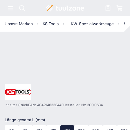
Warenkorb enthält 0 Positionen. Der
KS Tools Präzisions-Haarlineal
Unsere Marken
KS Tools
LKW-Spezialwerkzeuge
Mo
Inhalt: 1 Stück
EAN: 4042146332443
Hersteller-Nr: 300.0634
auswählen
Länge gesamt L (mm)