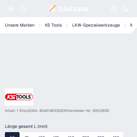
Warenkorb enthält 0 Positionen. Der
KS Tools Präzisions-Haarlineal
Unsere Marken
KS Tools
LKW-Spezialwerkzeuge
Mo
Inhalt: 1 Stück
EAN: 4042146332405
Hersteller-Nr: 300.0630
auswählen
Länge gesamt L (mm)