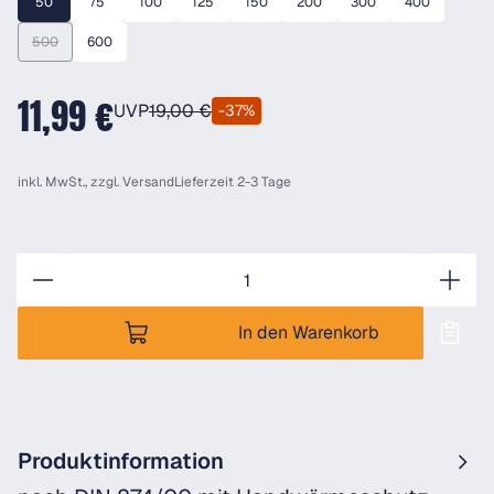
50
75
100
125
150
200
300
400
500
600
(Diese Option ist zurzeit nicht verfügbar.)
11,99 €
UVP
19,00 €
-37%
inkl. MwSt., zzgl.
Versand
Lieferzeit 2-3 Tage
Anzahl
In den Warenkorb
Produktinformation