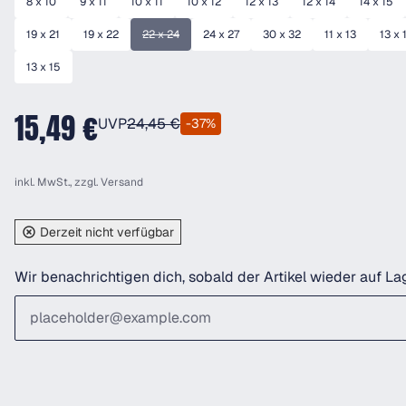
8 x 10
9 x 11
10 x 11
10 x 12
12 x 13
12 x 14
14 x 15
19 x 21
19 x 22
22 x 24
24 x 27
30 x 32
11 x 13
13 x 
(Diese Option ist zurzeit nicht verfügbar.)
13 x 15
15,49 €
UVP
24,45 €
-37%
inkl. MwSt., zzgl.
Versand
Derzeit nicht verfügbar
Wir benachrichtigen dich, sobald der Artikel wieder auf Lag